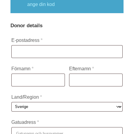
ange din kod
Donor details
E-postadress
*
Förnamn
*
Efternamn
*
Land/Region
*
Gatuadress
*