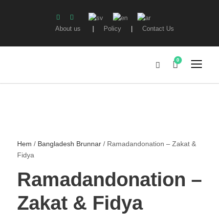
About us
|
Policy
|
Contact Us
0
Hem
/
Bangladesh Brunnar
/ Ramadandonation – Zakat &
Fidya
Ramadandonation –
Zakat & Fidya