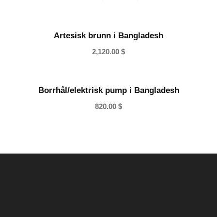
r
i
s
Artesisk brunn i Bangladesh
i
2,120.00
$
n
t
e
Borrhål/elektrisk pump i Bangladesh
r
v
820.00
$
a
l
l
:
1
3
5
.
0