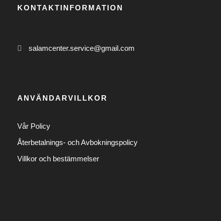
KONTAKTINFORMATION
0
$
t
salamcenter.service@gmail.com
i
l
l
9
ANVÄNDARVILLKOR
5
0
Vår Policy
.
Återbetalnings- och Avbokningspolicy
0
0
Villkor och bestämmelser
$