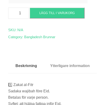
R
LÄGG TILL I VARUKORG
a
m
a
SKU:
N/A
d
Category:
Bangladesh Brunnar
a
n
d
o
Beskrivning
Ytterligare information
n
a
t
1️⃣ Zakat al-Fitr
i
Sadaka wajibah före Eid.
o
Betalas för varje person.
n
Syftet: att hjälpa fattiga inför Eid.