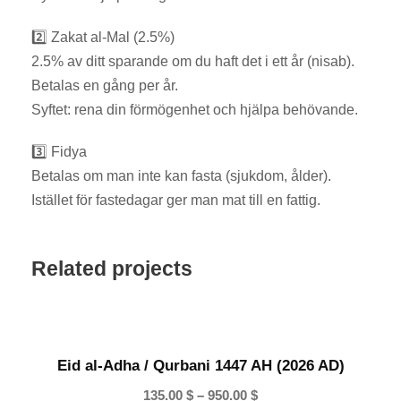
–
Z
2️⃣ Zakat al-Mal (2.5%)
a
2.5% av ditt sparande om du haft det i ett år (nisab).
k
Betalas en gång per år.
a
Syftet: rena din förmögenhet och hjälpa behövande.
t
&
3️⃣ Fidya
F
Betalas om man inte kan fasta (sjukdom, ålder).
i
Istället för fastedagar ger man mat till en fattig.
d
y
Related projects
a
m
ä
n
g
Eid al-Adha / Qurbani 1447 AH (2026 AD)
d
P
135.00
$
–
950.00
$