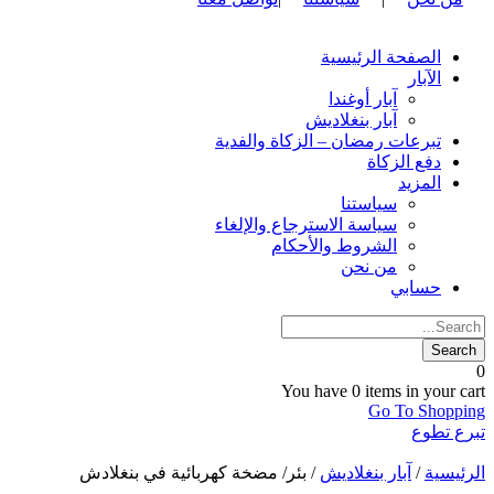
الصفحة الرئيسية
الآبار
آبار أوغندا
آبار بنغلاديش
تبرعات رمضان – الزكاة والفدية
دفع الزكاة
المزيد
سياستنا
سياسة الاسترجاع والإلغاء
الشروط والأحكام
من نحن
حسابي
0
You have
0 items
in your cart
Go To Shopping
تبرع
تطوع
الرئيسية
/
آبار بنغلاديش
/ بئر/ مضخة كهربائية في بنغلادش