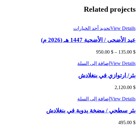
Related projects
هناك
View Details
تحديد أحد الخيارات
العديد
عيد الأضحى / الأضحية 1447 هـ (2026 م)
من
الأشكال
المختلفة
$
135.00
–
$
950.00
نطاق
لهذا
السعر:
المنتج.
View Details
إضافة إلى السلة
من
يمكن
اختيار
بئر/ ارتوازي في بنغلادش
خلال
الخيارات
على
2,120.00
$
صفحة
المنتج
View Details
إضافة إلى السلة
بئر سطحي / مضخة يدوية في بنغلادش
495.00
$