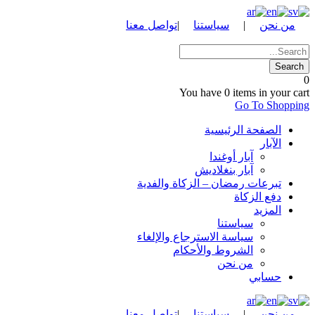
من نحن
|
سياستنا
|
تواصل معنا
0
You have
0 items
in your cart
Go To Shopping
الصفحة الرئيسية
الآبار
آبار أوغندا
آبار بنغلاديش
تبرعات رمضان – الزكاة والفدية
دفع الزكاة
المزيد
سياستنا
سياسة الاسترجاع والإلغاء
الشروط والأحكام
من نحن
حسابي
من نحن
|
سياستنا
|
تواصل معنا