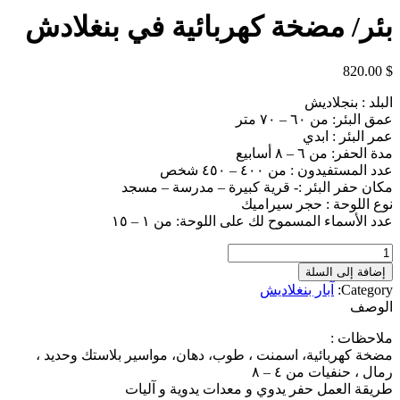
بئر/ مضخة كهربائية في بنغلادش
820.00
$
البلد : بنجلاديش
عمق البئر: من ٦٠ – ٧٠ متر
عمر البئر : ابدي
مدة الحفر: من ٦ – ٨ أسابيع
عدد المستفيدون : من ٤٠٠ – ٤٥٠ شخص
مكان حفر البئر :- قرية كبيرة – مدرسة – مسجد
نوع اللوحة : حجر سيراميك
عدد الأسماء المسموح لك على اللوحة: من ١ – ١٥
كمية
بئر/
إضافة إلى السلة
مضخة
Category:
آبار بنغلاديش
كهربائية
الوصف
في
بنغلادش
ملاحظات :
مضخة كهربائية، اسمنت ، طوب، دهان، مواسير بلاستك وحديد ،
رمال ، حنفيات من ٤ – ٨
طريقة العمل حفر يدوي و معدات يدوية و آليات